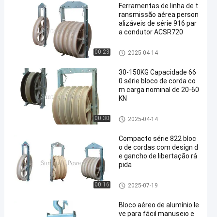
Ferramentas de linha de t
ransmissão aérea person
alizáveis de série 916 par
a condutor ACSR720
condutor que amarra blocos
00:23
2025-04-14
30-150KG Capacidade 66
0 série bloco de corda co
m carga nominal de 20-60
KN
condutor que amarra blocos
00:30
2025-04-14
Compacto série 822 bloc
o de cordas com design d
e gancho de libertação rá
pida
condutor que amarra blocos
00:16
2025-07-19
Bloco aéreo de alumínio le
ve para fácil manuseio e