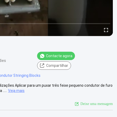
Contacte agora
iões
Compartilhar
ondutor Stringing Blocks
ilizações Aplicar para um puxar três feixe pequeno condutor de furo
.....
Veja mais
Deixe uma mensagem