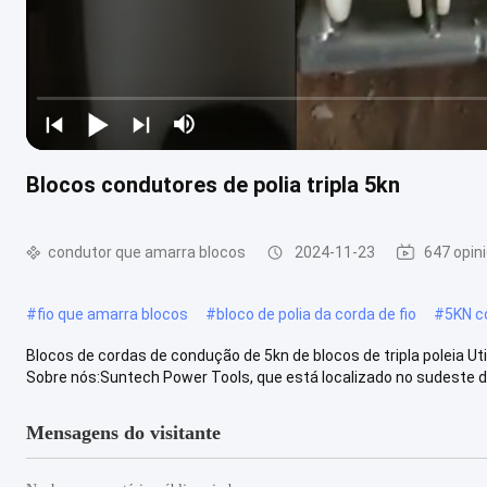
Blocos condutores de polia tripla 5kn
condutor que amarra blocos
2024-11-23
647 opin
#
fio que amarra blocos
#
bloco de polia da corda de fio
#
5KN c
Blocos de cordas de condução de 5kn de blocos de tripla poleia Ut
Sobre nós:Suntech Power Tools, que está localizado no sudeste da 
Mensagens do visitante