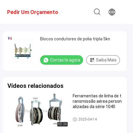
Pedir Um Orçamento
Blocos condutores de polia tripla 5kn
Contacte agora
Saiba Mais
Vídeos relacionados
Ferramentas de linha de t
ransmissão aérea person
alizadas da série 1040
condutor que amarra blocos
2025-04-14
00:36