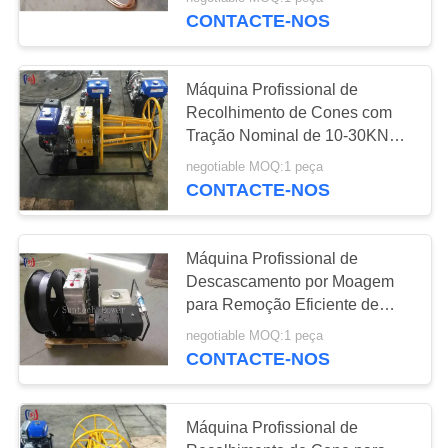
1000-5500mm para aterragem
CONTACTE-NOS
CONTROLE
elétrica segura
DE
151
Máquina Profissional de
QUALIDADE
Recolhimento de Cones com
Polia do rolo de
Tração Nominal de 10-30KN
Movida a Gasolina para
cabo
NOTÍCIAS
negotiable MOQ:1 peça
Bobinagem e Armazenamento
CONTACTE-NOS
Eficiente de Cabos
SOLICITE UM
ORÇAMENTO
Máquina Profissional de
Descascamento por Moagem
142
para Remoção Eficiente de
MAPA
Isolamento e Revestimento de
Vem avante a
negotiable MOQ:1 peça
Cabos de Energia com
DO
CONTACTE-NOS
Potência de 2.94-6.61KW e
braçadeira
SITE
Força de Tração de 1.25-3T
Máquina Profissional de