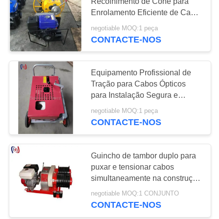
POLÍTICA
Recolhimento de Cone para
Enrolamento Eficiente de Cabo
DE
de Fibra Óptica e Fio Elétrico
negotiable MOQ:1 peça
58
PRIVACIDADE
CONTACTE-NOS
Corda de fio anti-
torção
Equipamento Profissional de
Tração para Cabos Ópticos
para Instalação Segura e
Eficiente de Cabos de Fibra
negotiable MOQ:1 peça
Óptica
CONTACTE-NOS
50
Condução de
Guincho de tambor duplo para
puxar e tensionar cabos
tambor
simultaneamente na construção
de linhas de transmissão de
negotiable MOQ:1 CONJUNTO
energia
CONTACTE-NOS