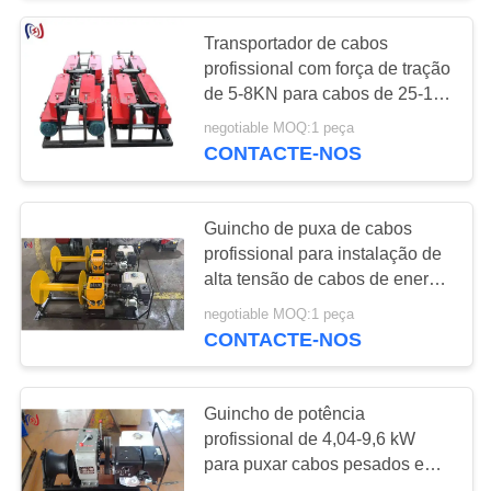
Transportador de cabos
40
profissional com força de tração
linha de
de 5-8KN para cabos de 25-180
mm e potência de 380V
negotiable MOQ:1 peça
transmissão que
CONTACTE-NOS
amarra ferramentas
Guincho de puxa de cabos
profissional para instalação de
alta tensão de cabos de energia
29
subterrâneos e aéreos com
negotiable MOQ:1 peça
OPGW que amarra
força de tração de 3-5T
CONTACTE-NOS
ferramentas
Guincho de potência
profissional de 4,04-9,6 kW
para puxar cabos pesados e
cordas de condutores em