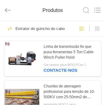
Suntech
Power
Machinery
Produtos
Tools
Co.,Ltd..
All
Rights
Reserved.
PARA
239
Extrator do guincho do cabo
CASA
Maestro Stringing
Tools
PRODUTOS
Linha de transmissão fio que
puxa ferramentas 5 Ton Cable
Winch Puller Hoist
SOBRE
Get newest price MOQ:PCes 1
NÓS
CONTACTE-NOS
318
condutor que
VISITA
Chumbo de aterragem
À
profissional para tensão de 10-
amarra blocos
500KV com 25-50mm2 de
FÁBRICA
cobre e comprimento total de
negotiable MOQ:1 peça